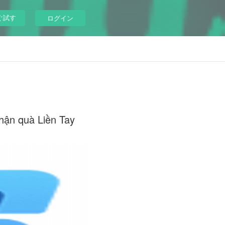
ぐ試す
ログイン
hận quà Liền Tay